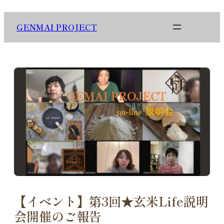
内
容
GENMAI PROJECT
を
ス
キ
ッ
プ
【イベント】第3回★玄米Life説明
会開催のご報告