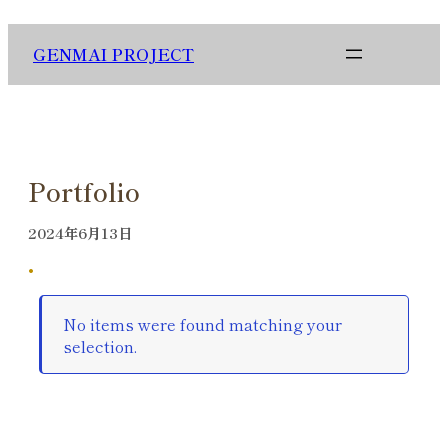
内
容
GENMAI PROJECT
を
ス
キ
ッ
プ
Portfolio
2024年6月13日
•
No items were found matching your
selection.