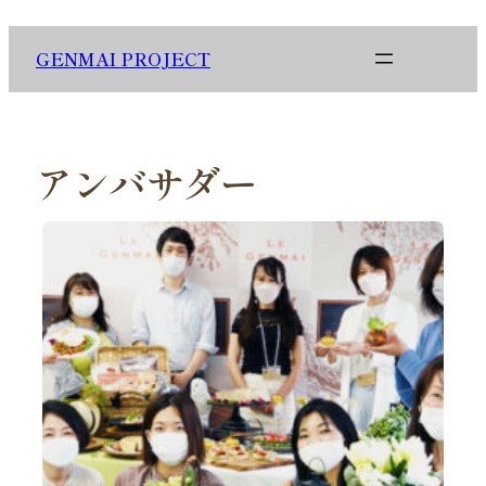
内
容
GENMAI PROJECT
を
ス
キ
ッ
プ
アンバサダー