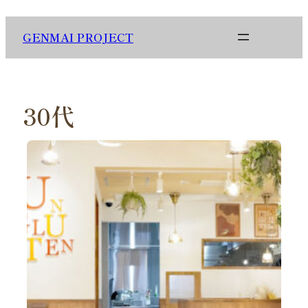
内
容
GENMAI PROJECT
を
ス
キ
ッ
プ
30代